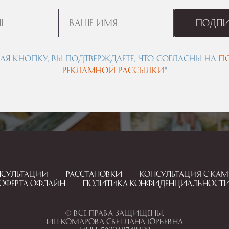
Подпи
я кнопку, вы подтверждаете, что согласны на
п
рекламной рассылки
"
нсультации
Расстановки
Консультация с ка
Оферта офлайн
Политика конфиденциальност
© Все права защищены.
ИП Комарова Светлана Юрьевна