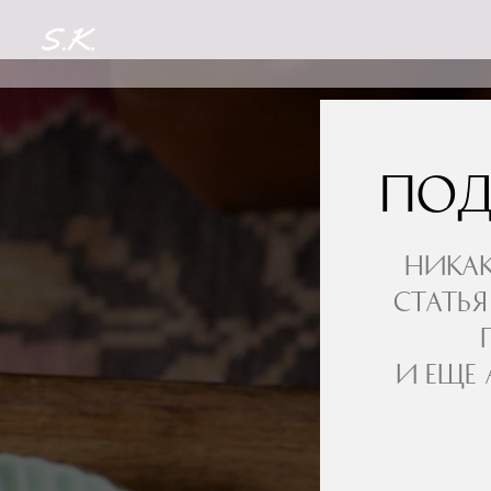
Под
Никак
статья
И еще