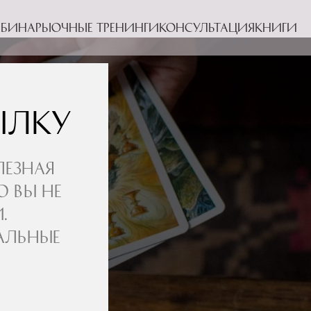
ебинары
Очные тренинги
Консультация
Книги
ылку
лезная
ю вы не
.
альные