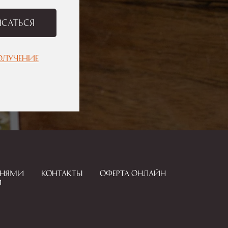
саться
олучение
мнями
Контакты
Оферта онлайн
и