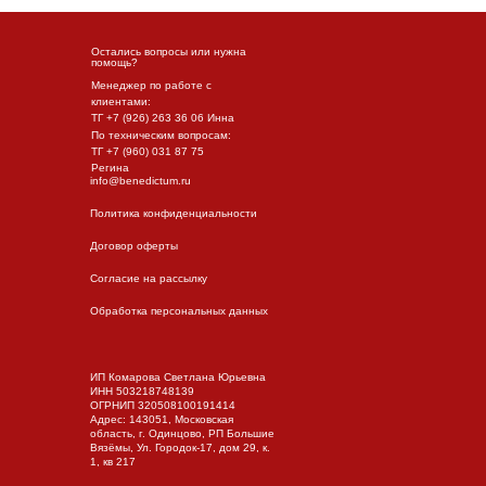
Остались вопросы или нужна
помощь?
Менеджер по работе с
клиентами:
ТГ +7 (926) 263 36 06 Инна
По техническим вопросам:
ТГ +7 (960) 031 87 75
Регина
info@benedictum.ru
Политика конфиденциальности
Договор оферты
Согласие на рассылку
Обработка персональных данных
ИП Комарова Светлана Юрьевна
ИНН 503218748139
ОГРНИП 320508100191414
Адрес: 143051, Московская
область, г. Одинцово, РП Большие
Вязёмы, Ул. Городок-17, дом 29, к.
1, кв 217