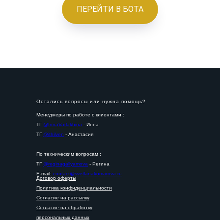
ПЕРЕЙТИ В БОТА
Остались вопросы или нужна помощь?
Менеджеры по работе с клиентами :
ТГ
@InnaVarlakhina
- Инна
ТГ
@ithilven
- Анастасия
По техническим вопросам :
ТГ
@reginagallyamova
- Регина
E-mail:
contact@svetlanakomarova.ru
Договор оферты
Политика конфиденциальности
Согласие на рассылку
Согласие на обработку
персональных данных