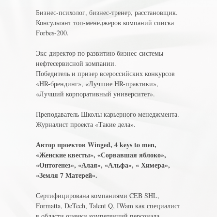
Бизнес-психолог, бизнес-тренер, расстановщик.
Консультант топ-менеджеров компаний списка
Forbes-200.
Экс-директор по развитию бизнес-системы
нефтесервисной компании.
Победитель и призер всероссийских конкурсов
«HR-брендинг», «Лучшие HR-практики»,
«Лучший корпоративный университет».
Преподаватель Школы карьерного менеджмента.
Журналист проекта «Такие дела».
Автор проектов Winged, 4 keys to men,
«Женские квесты», «Сорвавшая яблоко»,
«Онтогенез», «Алая», «Альфа», « Химера»,
«Земля 7 Матерей».
Сертифицирована компаниями CEB SHL,
Formatta, DeTech, Talent Q, IWam как специалист
в области оценки компетенций персонала.