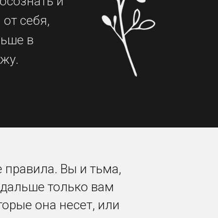
 осознать и
от себя,
льше в
жу.
 правила. Вы и тьма,
а дальше только вам
торые она несет, или