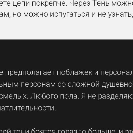
ете цепи покрепче. Через Тень можно
ам, но можно испугаться и не узнать,
не предполагает поблажек и персона
ьным персонам со сложной душевной
смелых. Любого пола. Я не разделяю
чатлительности.
ей тени боятся гораздо больше, и эт