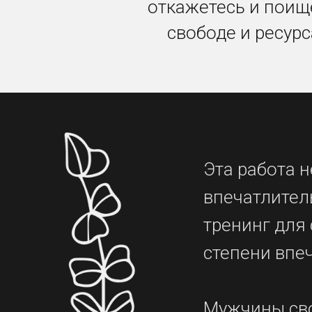
откажетесь и поищ
свободе и ресурс
Эта работа 
впечатлител
тренинг для 
степени впе
Мужчины сво