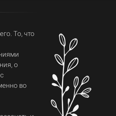
го. То, что
ениями
ния, о
 с
именно во