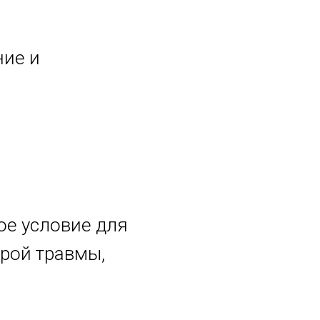
ние и
ое условие для
трой травмы,