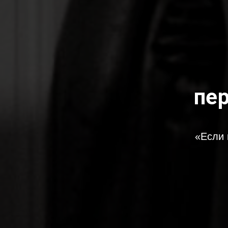
пе
«Если 