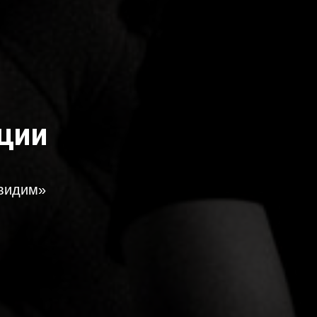
ции
 видим»