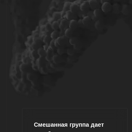
Смешанная группа дает
еще больше.
Если собираются мужчины и
женщины, будет много взаимных
открытий и красиво
разворачивающегося
целительного мужского и женского.
Приходите. Вы полу
догонять и раскручи