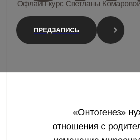
ПРЕДЗАПИСЬ
«Онтогенез»
нужен,
отношения
с
родителям
изменение
мироощущен
«меня
здесь
ждали»,
«д
будут
любить