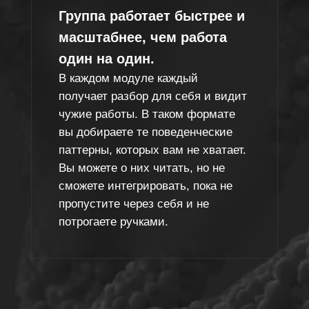
Важ
Разов
мы ид
иници
лекци
чите результат, а отдаленные последствия «Онтогенеза» будут
ваться еще пару лет. Пересобрать можно всё. Начать сначала 
тоже.