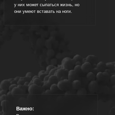
но:
ые модули взять нельзя —
ем весь путь целиком. Это
ация, а не абонемент на
и.
—