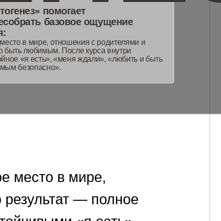
 отношения с родителями и
. После курса внутри
 «меня ждали», «любить и быть
».
о
в
мире,
тат
—
полное
ыми
«я
есть»,
мире»,
«меня
».