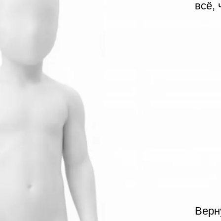
Вернуться в пр
пройти
замеща
последовательн
другим. Это си
терапии и игро
по ключевым в
поправляем то,