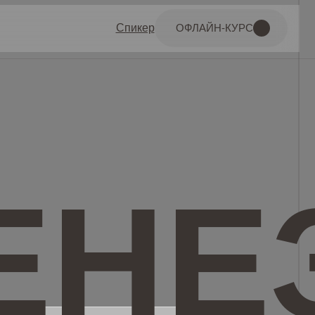
Спикер
ОФЛАЙН-КУРС
НЕЗ
омогает
азовое ощущение