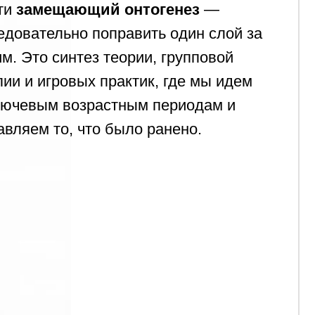
 дереву ветки и даем ему
 дальше все происходит
 природе вещей.