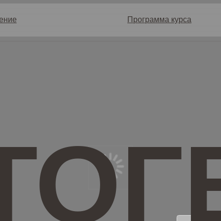
Программа курса
ТОГЕ
«Онтогенез» п
пересобрать б