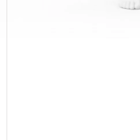
О
Приватная группа
до 8–10 человек.
Я беру только одну группу в год,