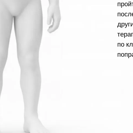
Мы расправляем
хорошую почву,
само собой, по