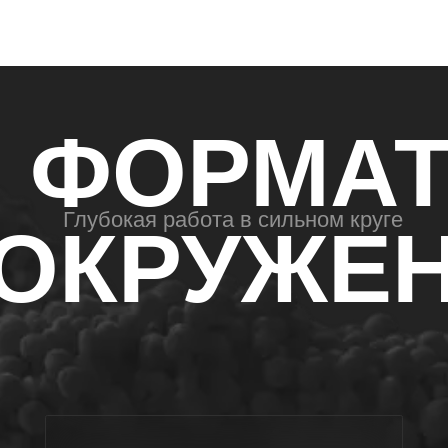
страда
тренин
дешево
умеет
могут 
у них 
Группа работает быстрее и
они ум
масштабнее, чем работа
один на один.
В каждом модуле каждый
получает разбор для себя и видит
чужие работы. В таком формате
вы добираете те поведенческие
паттерны, которых вам не хватает.
Вы можете о них читать, но не
сможете интегрировать, пока не
пропустите через себя и не
потрогаете ручками.