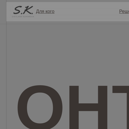
Для кого
Решение
ОН
Офлайн-курс Светланы Комаровой