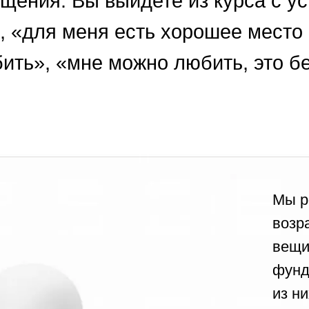
Мы родом из де
возрасте форм
вещи. Каждый 
фундамент для
из них прошел 
всё, что будет 