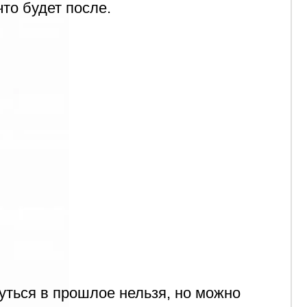
ошлое нельзя, но можно
ющий онтогенез
—
о поправить один слой за
нтез теории, групповой
вых практик, где мы идем
озрастным периодам и
 что было ранено.