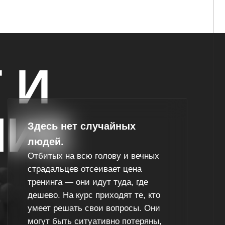
льцев отсеивает цена
га — они идут туда, где
. На курс приходят те, кто
 решать свои вопросы. Они
быть ситуативно потеряны,
может сыпаться жизнь, но
еют вставать на ноги.