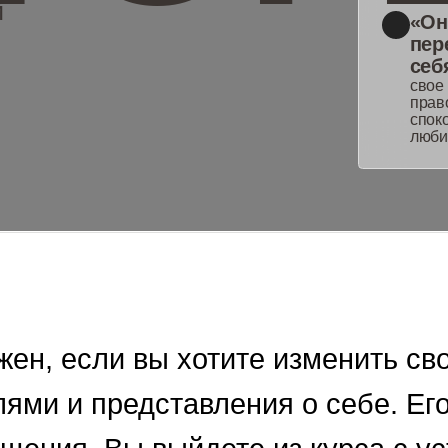
себя:
свое место в мире,
право быть любимым
спокойное «я есть»,
любимым безопасно
если
вы
хотите
изменить
свое
мест
и
и
представления
о
себе.
Его
резуль
ия.
Вы
выйдете
из
курса
с
устойчив
ля
меня
есть
хорошее
место
в
этом
»,
«мне
можно
любить,
это
безопасно