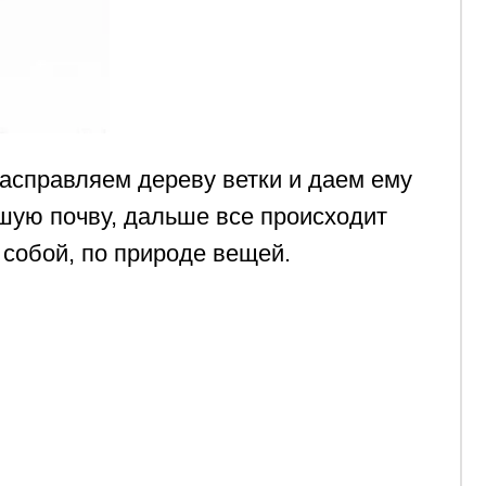
Е
ь нет случайных
й.
х на всю голову и вечных