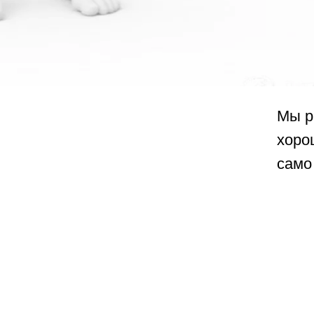
ФОРМАТ И
Глубокая работа в сильном круге
КРУЖЕНИ
Здес
люде
Отбиты