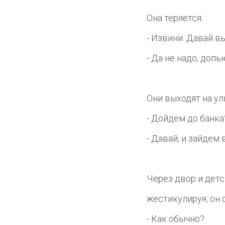
Она теряется:
- Извини. Давай в
- Да не надо, допь
Они выходят на ул
- Дойдем до банка
- Давай, и зайдем 
Через двор и детс
жестикулируя, он о
- Как обычно?