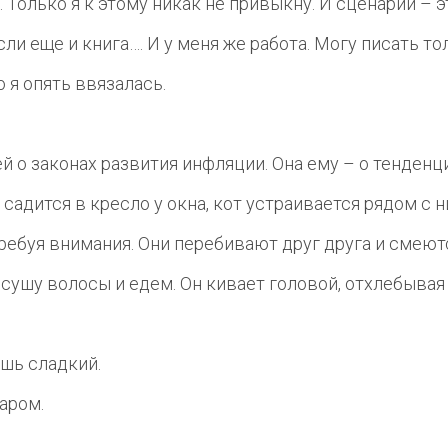
 Только я к этому никак не привыкну. И сценарий – 
сли еще и книга…. И у меня же работа. Могу писать т
о я опять ввязалась.
й о законах развития инфляции. Она ему – о тенденц
садится в кресло у окна, кот устраивается рядом с н
требуя внимания. Они перебивают друг друга и смеют
ысушу волосы и едем. Он кивает головой, отхлебыва
ешь сладкий.
харом.