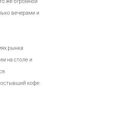
это же огромной
олько вечерами и
иях рынка
им на столе и
ся.
я остывший кофе: