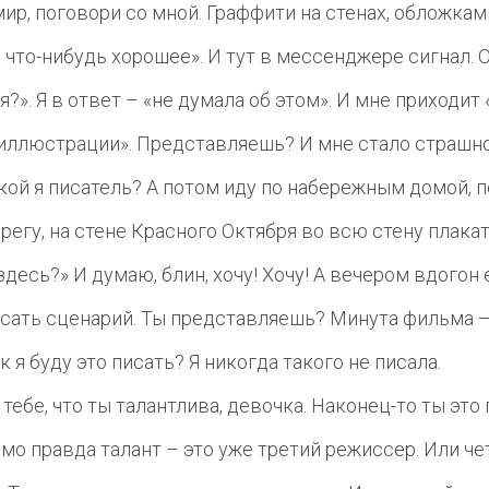
ир, поговори со мной. Граффити на стенах, обложками
 что-нибудь хорошее». И тут в мессенджере сигнал.
?». Я в ответ – «не думала об этом». И мне приходит 
 иллюстрации». Представляешь? И мне стало страшн
кой я писатель? А потом иду по набережным домой,
берегу, на стене Красного Октября во всю стену плака
здесь?» И думаю, блин, хочу! Хочу! А вечером вдогон
исать сценарий. Ты представляешь? Минута фильма —
к я буду это писать? Я никогда такого не писала.
 тебе, что ты талантлива, девочка. Наконец-то ты это 
димо правда талант – это уже третий режиссер. Или ч