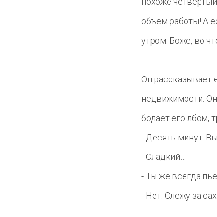
похоже четвертый.
объем работы! А е
утром. Боже, во чт
Он рассказывает е
недвижимости. Он 
бодает его лбом, 
- Десять минут. В
- Сладкий…
- Ты же всегда пь
- Нет. Слежу за са