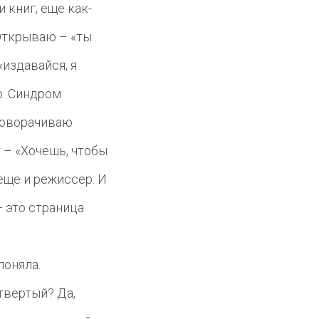
 книг, еще как-
 Открываю – «ты
«издавайся, я
о. Синдром
 поворачиваю
т – «Хочешь, чтобы
 еще и режиссер. И
 это страница
поняла.
етвертый? Да,