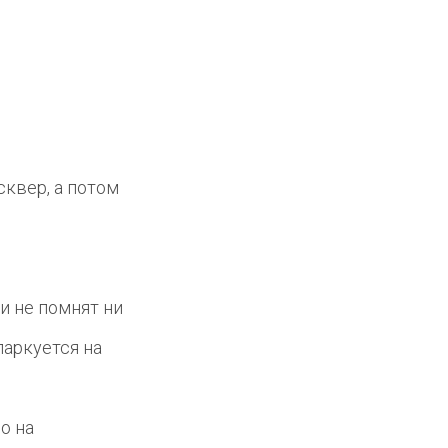
сквер, а потом
и не помнят ни
паркуется на
о на