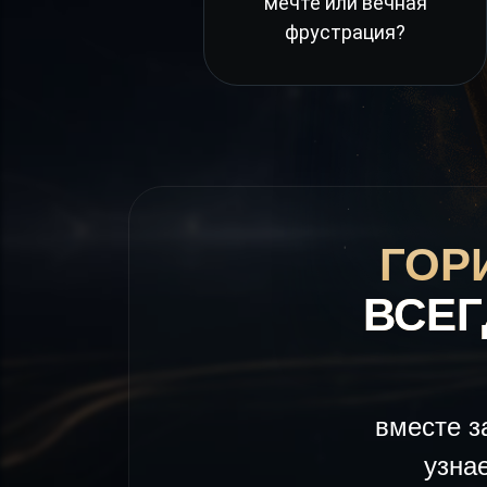
мечте или вечная
фрустрация?
ГОР
ВСЕГ
вместе з
узна