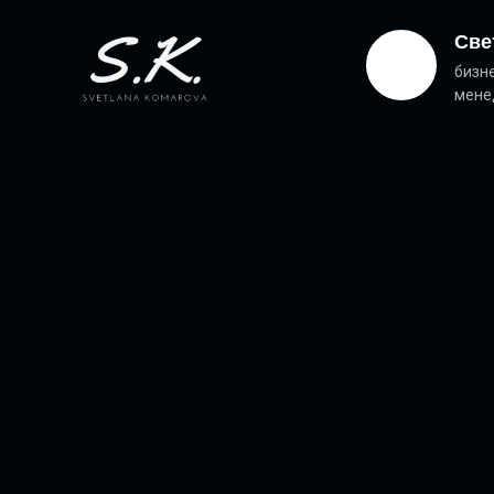
Све
бизне
мене