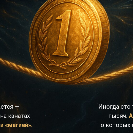
ается —
Иногда сто 
 на канатах
тысяч.
А
и «магией».
о которых 