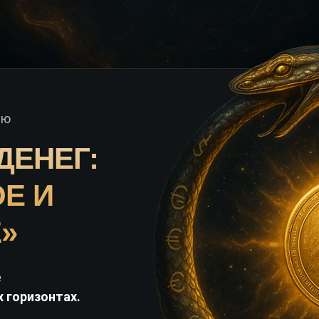
ию
ДЕНЕГ:
Е И
»
е
 горизонтах.