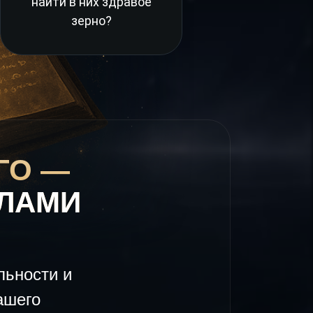
найти в них здравое
зерно?
ГО —
ЕЛАМИ
льности и
ашего