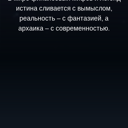
Оставь внутри себя.
Когда-то оно прорастёт.
“Мифология денег” – для тех,
кто ищет разгадки и смыслы.
Если тебе они тоже