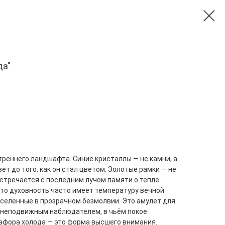
да"
треннего ландшафта. Синие кристаллы — не камни, а
ет до того, как он стал цветом. Золотые рамки — не
 встречается с последним лучом памяти о тепле.
что духовность часто имеет температуру вечной
вселенные в прозрачном безмолвии. Это амулет для
ть неподвижным наблюдателем, в чьём покое
афора холода — это форма высшего внимания.