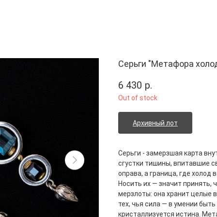
Серьги "Метафора холо
6 430
р.
Out of stock
Архивный лот
Серьги - замерзшая карта вну
сгустки тишины, впитавшие св
оправа, а граница, где холод
Носить их — значит принять, 
мерзлоты: она хранит целые 
тех, чья сила — в умении бы
кристаллизуется истина. Мет