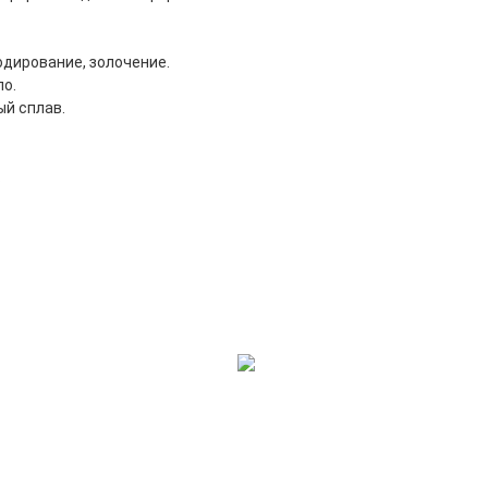
одирование, золочение.
о.
й сплав.
.