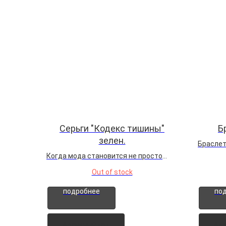
Серьги "Кодекс тишины"
Б
зелен.
Браслет
том, ка
Когда мода становится не просто
всеми ж
заявлением, а магическим ритуалом,
Out of stock
Это нап
на сцене появляются серьги "Кодекс
её влия
тишины". Флюоритовые бусины-
подробнее
по
новые н
бутоны раскрываются в танце света и
сверхъ
тени, окутывая свою хозяйку аурой...
чувствен
Архивный лот
Арх