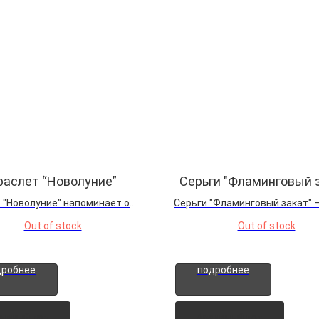
раслет “Новолуние”
Серьги "Фламинговый 
 "Новолуние" напоминает о
Серьги "Фламинговый закат" —
к небесные светила управляют
чтобы принимать свою приро
Out of stock
Out of stock
ивыми процессами на Земле.
такой, какая она есть: хрупкой
оминание о магии и силе Луны,
прекрасной и исчезающей. Эт
нии на приливы и отливы,
отражают глубокую осознанн
дробнее
подробнее
ачинания и
жизни, в которой есть место 
естественную
силы...
ность...
ивный лот
Архивный лот