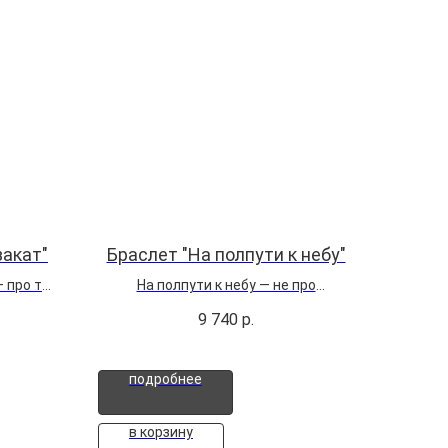
закат"
Браслет "На полпути к небу"
 про то,
На полпути к небу — не про
ду
расстояние. Это состояние, когда
9 740
р.
,
земля ещё под ногами, но ветер уже
и серьги
касается лица. Агат здесь с
ость
индивидуальным рисунком — у
подробнее
как для
каждого свой путь, свой узор, своя
глубина. Серебряная двусторонняя...
в корзину