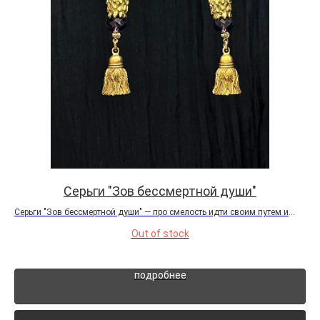
Серьги "Зов бессмертной души"
Серьги "Зов бессмертной души" — про смелость идти своим путем и
Ког
способность совершать невозможное, умение управлять судьбой и
тре
Out of stock
делать решительные шаги. Аметист издавна считался символом
изо
духовной мудрости, интуиции и силы...
сил
подробнее