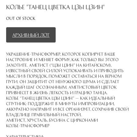
Колье "Танец цветка Цзы Цзин"
Out of stock
Архивный лот
Украшение-трансформер, которое копирует ваше
настроение и меняет форму, как только вы этого
захотите. Аметист (“цзы цзин” на китайском),
известный своей силой успокаивать и приводить
мысли в порядок, поможет оставаться на верном
пути. Он защитит от ненужного шума и сделает
каждый шаг осознанным. Аметистовый цветок
привнесет в жизнь легкость и грацию танца.
Колье “Танец цветка Цзы Цзин” — как идеальный
спутник: поддержит в минуты импровизации,
аккуратно направит и все организует, сохранив своей
владелице правильный настрой.
Аметист, хрусталь, бусина с цирконами
Колье-трансформер
Характеристики: