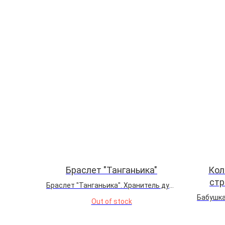
Браслет "Танганьика"
Кол
стр
Браслет "Танганьика". Хранитель духа
древнего африканского озера. В
Бабушка
Out of stock
оттенках хризоколлы и апатита
невыска
можно поймать отражение
ведет к