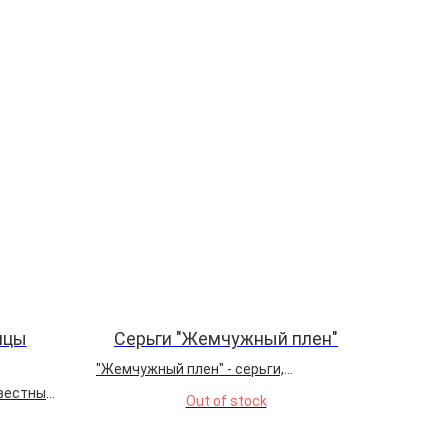
ицы
Серьги "Жемчужный плен"
"Жемчужный плен" - серьги,
вдохновленные древней легендой о
звестным
Out of stock
морских сиренах, чьи слезы
ешает,
превращались в жемчужины.
дема —