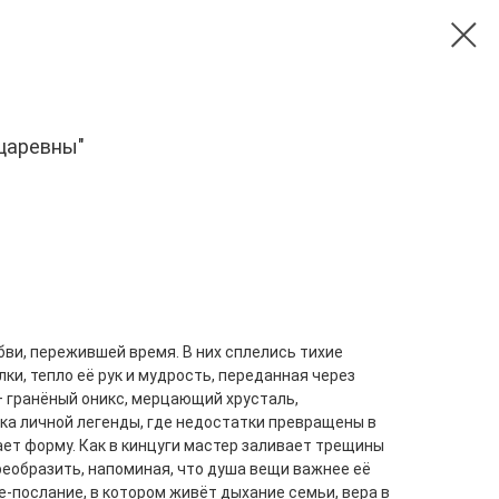
 царевны"
бви, пережившей время. В них сплелись тихие
ки, тепло её рук и мудрость, переданная через
 гранёный оникс, мерцающий хрусталь,
ка личной легенды, где недостатки превращены в
ает форму. Как в кинцуги мастер заливает трещины
реобразить, напоминая, что душа вещи важнее её
е-послание, в котором живёт дыхание семьи, вера в