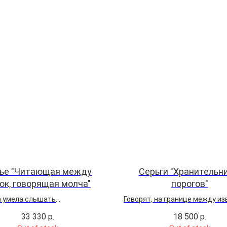
ье "Читающая между
Серьги "Хранительн
ок, говорящая молча"
порогов"
 умела слышать
Говорят, на границе между и
занное. Жемчужная нить
и неведомым стоит тот, кто р
33 330
р.
18 500
р.
 сердцу колье — крупной
кого пускать. Кошка в саду Э