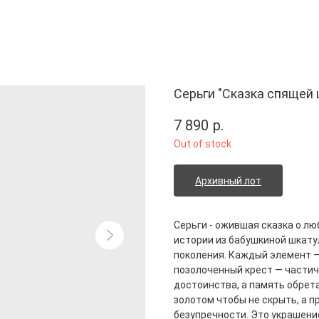
Серьги "Сказка спящей
7 890
р.
Out of stock
Архивный лот
Серьги - ожившая сказка о лю
истории из бабушкиной шкатул
поколения. Каждый элемент —
позолоченный крест — частич
достоинства, а память обрет
золотом чтобы не скрыть, а п
безупречности. Это украшени