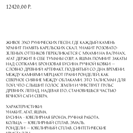
12420,00
р.
приобрести
Живое эхо рунических песен, где каждый камень
хранит память карельских скал. Унакит розовато-
зеленых оттенков перекликается с мхами на валунах,
агат держит в себе туманы озер, а яшма помнит закаты
над сопками. Бронзовая бусина ручной ковки —
словно древний артефакт, поднятый со дна времени.
Между камнями мерцают грани ронделей, как
северное сияние между облаками. Это талисман для
той, что слышит голос земли и чувствует пульс
древних легенд. Надевая его, становишься частью
вечной саги Севера.
Характеристики:
Унакит, агат, яшма.
Бусина - ювелирная бронза, ручная работа.
Кольца — ювелирный сплав, эмаль.
Рондели — ювелирный сплав, синтетические