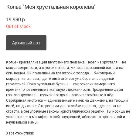
Колье "Моя хрустальная королева"
19 980
р.
Out of stock
Архивный лот
Колье - кристаллизация внутреннего пейзажа. Череп из хрусталя — не
маска смертности, а сгусток ясности, минерализованный взгляд на
суть вещей. Он подвешен на траекторию холода — биколорный
маршрут из сплава, где тёплый отблеск уже борется с ледяной
геометрией. Прямоугольные бусины — как осколки замерзшего
времени, оправленные в матовую сдержанность. Прозрачные шары
горного хрусталя — пузыри воздуха, навеки заточённые в лёд.
Серебряная кисточка — единственный намёк на движение, на тающий
иней, на дыхание. Это регалия для хозяйки царства, где правят не
страсти, а безупречные законы кристаллической решётки. Ты носишь не
украшение — а манифест своей внутренней, абсолютно прозрачной и
неуязвимой зимы.
Характеристики: