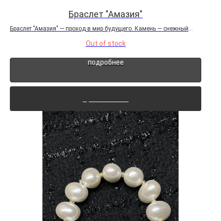
Браслет "Амазия"
Браслет "Амазия" — проход в мир будущего. Камень — снежный
обсидиан, холодный, как Северный полюс, и таинственный, как
Out of stock
новая Пангея. Амазия — это гипотетический новый суперконтинент,
которого пока нет на карте, но ему...
подробнее
Архивный лот