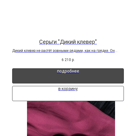
Cерьги "Дикий клевер"
Дикий клевер не растёт ровными рядами, как на грядке. Он
пробивается там, где захочет: у обочины, на опушке, среди
6 210
р.
высокой травы. Найти его — маленькая удача. Сорвать —
большая. В этих серьгах — один такой найденный...
подробнее
в корзину