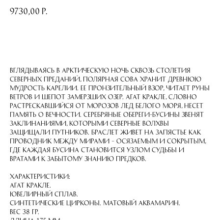
9730,00
р.
приобрести
Вглядываясь в арктическую ночь сквозь столетия
северных преданий, полярная сова хранит древнюю
мудрость Карелии. Ее пронзительный взор, читает руны
ветров и шепот замерзших озер. Агат кракле, словно
растрескавшийся от морозов лед Белого моря, несет
память о вечности. Серебряные обереги-бусины звенят
заклинаниями, которыми северные волхвы
защищали путников. Браслет живет на запястье как
проводник между мирами – осязаемым и сокрытым,
где каждая бусина становится узлом судьбы и
вратами к забытому знанию предков.
Характеристики:
Агат кракле.
Ювелирный сплав.
Синтетические цирконы. матовый аквамарин.
Вес 38 гр.