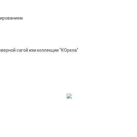
дированием.
еверной сагой изи коллекции "КОрела"