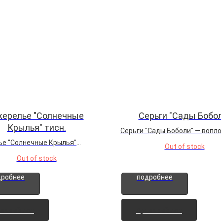
ерелье "Солнечные
Серьги "Сады Бобо
Крылья" тисн.
Серьги "Сады Боболи" — вопл
лета, заключенное в каждой д
е "Солнечные Крылья"
Out of stock
Их изысканные формы,
яет два мощных символа —
Out of stock
вдохновленные величествен
и сову. Солнце — жизненная
садами Флоренции, словно п
и новое начало, а сова —
дробнее
подробнее
нас в мир, где цветы и солнце
я интуиция и защита. Сила
танцуют в гармонии...
ясность дня и
тельность ночи...
ивный лот
Архивный лот