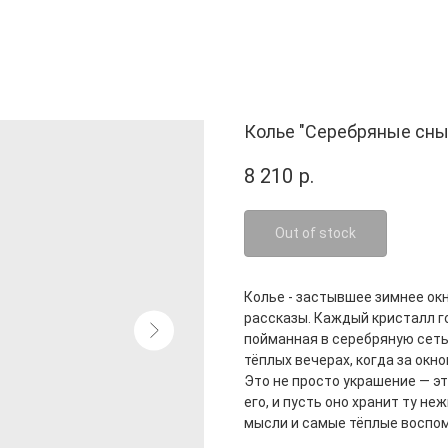
Колье "Серебряные сны
8 210
р.
Out of stock
Колье - застывшее зимнее окн
рассказы. Каждый кристалл го
пойманная в серебряную сеть
тёплых вечерах, когда за окн
Это не просто украшение — э
его, и пусть оно хранит ту н
мысли и самые тёплые воспо