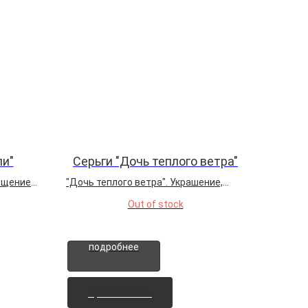
ли"
Серьги "Дочь теплого ветра"
ощение
"Дочь теплого ветра". Украшение,
етали.
захватившее душу африканских
Out of stock
равнин. В грациозных силуэтах зебр,
ными
отлитых из ювелирной бронзы, застыл
ереносят
ветер, колышущий травы. Гематит,
подробнее
подобно черному зеркалу времени,
соединяет...
Архивный лот