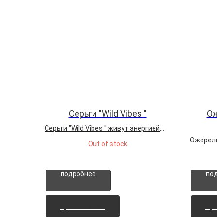
Серьги "Wild Vibes "
Ож
Серьги "Wild Vibes " живут энергией
коротких летних ночей и воплощают
Ожерель
Out of stock
взрыв цвета в каждой детали.
объедин
Лавандовый флюорит и изумрудный
солнце 
хрусталь удивляют дерзким
энергия 
подробнее
по
контрастом, золотой сплав оттеняет
глубока
их глубину. Такой аксессуар...
света, 
проница
Архивный лот
Арх