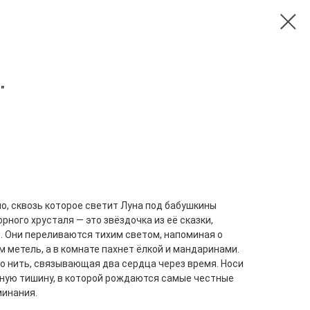
"
о, сквозь которое светит Луна под бабушкины
рного хрусталя — это звёздочка из её сказки,
. Они переливаются тихим светом, напоминая о
ом метель, а в комнате пахнет ёлкой и мандаринами.
то нить, связывающая два сердца через время. Носи
ежную тишину, в которой рождаются самые честные
минания.