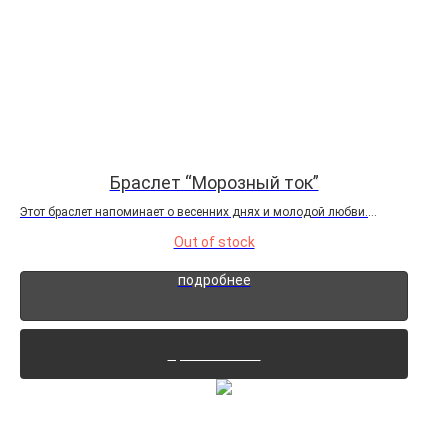
Браслет “Морозный ток”
Этот браслет напоминает о весенних днях и молодой любви.
"Морозный ток" — это украшение, которое отражает острую красоту
Out of stock
мимолетных мгновений. Камни из речного жемчуга в форме
ронделя придают браслету изысканность и...
подробнее
Архивный лот