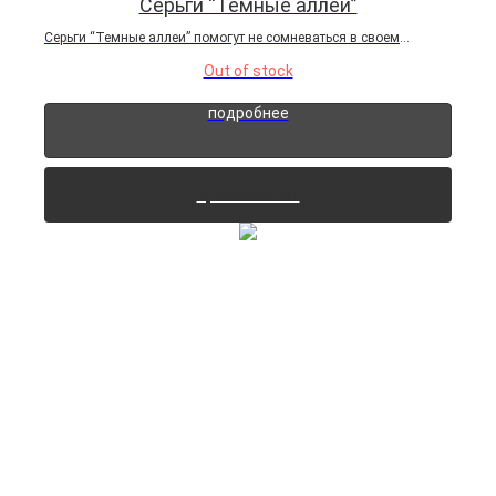
Серьги “Темные аллеи”
Серьги “Темные аллеи” помогут не сомневаться в своем
выборе. Обладательница этого украшения способна делать то,
Out of stock
что считает нужным, не оборачиваясь на толки и пересуды
окружающего мира. Самодостаточность – ее второе имя.
подробнее
Серьги...
Архивный лот