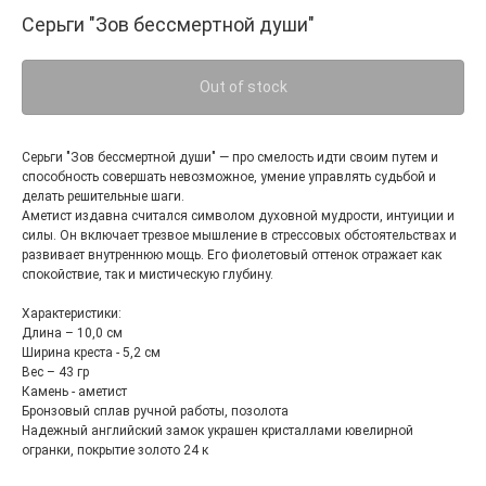
Серьги "Зов бессмертной души"
Out of stock
Серьги "Зов бессмертной души" — про смелость идти своим путем и
способность совершать невозможное, умение управлять судьбой и
делать решительные шаги.
Аметист издавна считался символом духовной мудрости, интуиции и
силы. Он включает трезвое мышление в стрессовых обстоятельствах и
развивает внутреннюю мощь. Его фиолетовый оттенок отражает как
спокойствие, так и мистическую глубину.
Характеристики:
Длина – 10,0 см
Ширина креста - 5,2 см
Вес – 43 гр
Камень - аметист
Бронзовый сплав ручной работы, позолота
Надежный английский замок украшен кристаллами ювелирной
огранки, покрытие золото 24 к