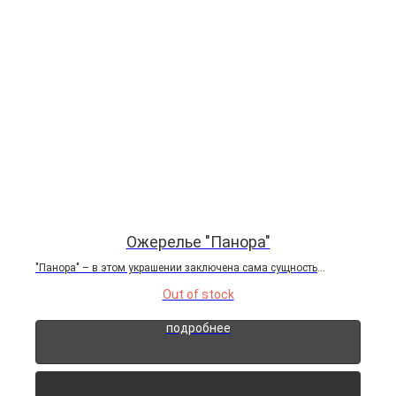
Ожерелье "Панора"
"Панора" – в этом украшении заключена сама сущность
древней земли Пангеи. Ее сердцевина — опал, камень, который
Out of stock
дарует своей владелице ясность ума и внутреннюю гармонию.
Опал — про глубинную связь с природой, обостренную...
подробнее
Архивный лот