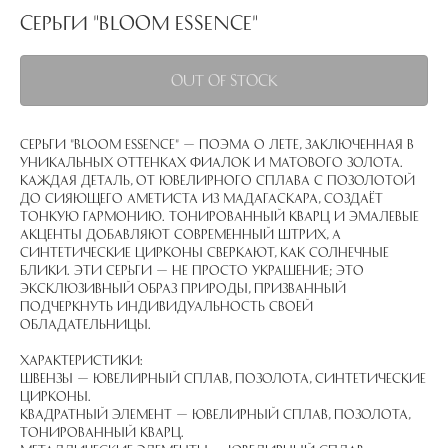
Серьги "Bloom essence"
Out of stock
Серьги "Bloom essence" — поэма о лете, заключенная в
уникальных оттенках фиалок и матового золота.
Каждая деталь, от ювелирного сплава с позолотой
до сияющего аметиста из Мадагаскара, создаёт
тонкую гармонию. Тонированный кварц и эмалевые
акценты добавляют современный штрих, а
синтетические цирконы сверкают, как солнечные
блики. Эти серьги — не просто украшение; это
эксклюзивный образ природы, призванный
подчеркнуть индивидуальность своей
обладательницы.
Характеристики:
Швензы — ювелирный сплав, позолота, синтетические
цирконы.
Квадратный элемент — ювелирный сплав, позолота,
тонированный кварц.