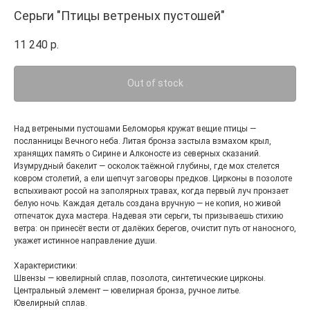
Серьги "Птицы ветреных пустошей"
11 240
р.
Out of stock
Над ветреными пустошами Беломорья кружат вещие птицы —
посланницы Вечного неба. Литая бронза застыла взмахом крыл,
хранящих память о Сирине и Алконосте из северных сказаний.
Изумрудный бакелит — осколок таёжной глубины, где мох стелется
ковром столетий, а ели шепчут заговоры предков. Цирконы в позолоте
вспыхивают росой на заполярных травах, когда первый луч пронзает
белую ночь. Каждая деталь создана вручную — не копия, но живой
отпечаток духа мастера. Надевая эти серьги, ты призываешь стихию
ветра: он принесёт вести от далёких берегов, очистит путь от наносного,
укажет истинное направление души.
Характеристики:
Швензы — ювелирный сплав, позолота, синтетические цирконы.
Центральный элемент — ювелирная бронза, ручное литье.
Ювелирный сплав.