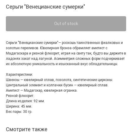
Серьги "Венецианские сумерки"
Out of stock
Серьги "Венецианские сумерки"— роскошь таинственных фиалковых и
золотых переливов. Ювелирная бронза обрамляет аметист с
Мадагаскара и резной флюорит, играя на свету так, будто вы держите в
ладонях закат над лагуной. Асимметрия сложных форм подчеркивает
их абсолютную уникальность и изысканный вкус обладательницы.
Характеристики:
Швензы — ювелирный сплав, позолота, синтетические цирконы.
Центральный элемент и колпачки бусин — ювелирный сплав.
Аметист — Мадагскар, ювелирная огранка.
Резной флюорит.
Длина изделия: 92 мм.
Ширина: 45 мм.
Вес пары: 30 гр.
Смотрите также