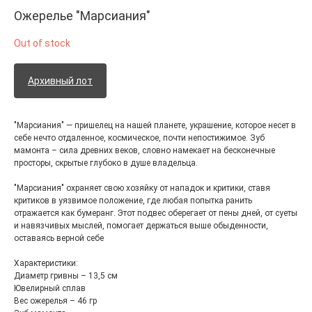
Ожерелье "Марсиания"
Out of stock
Архивный лот
"Марсиания" — пришелец на нашей планете, украшение, которое несет в
себе нечто отдаленное, космическое, почти непостижимое. Зуб
мамонта – сила древних веков, словно намекает на бесконечные
просторы, скрытые глубоко в душе владельца.
"Марсиания" охраняет свою хозяйку от нападок и критики, ставя
критиков в уязвимое положение, где любая попытка ранить
отражается как бумеранг. Этот подвес оберегает от пены дней, от суеты
и навязчивых мыслей, помогает держаться выше обыденности,
оставаясь верной себе
Характеристики:
Диаметр гривны – 13,5 см
Ювелирный сплав
Вес ожерелья – 46 гр