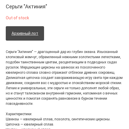
Серьги "Актиния"
Out of stock
Архивный лот
Серьги "Актиния" — драгоценный дар из глубин океана. Изысканный
хлопковый жемчуг, обрамленный нежными золотистыми лепестками,
подобен таинственным цветам, расцветающим в подводных садах
русалок. Мерцающие цирконы на швензах из позолоченного
ювелирного сплава словно отражают отблески древних сокровищ.
Деликатная цепочка создает завораживающую игру света при каждом
движении, соединяя вас с мудростью и спокойствием морской стихии.
Легкие и универсальные, эти серьги не только дополнят любой образ,
но и станут талисманом внутренней гармонии, напоминая о вечных
ценностях и помогая сохранять равновесие в бурном течении
повседневности.
Характеристики:
Швензы — ювелирный сплав, позолота, синтетические цирконы.
Цепочка — ювелирный сплав.